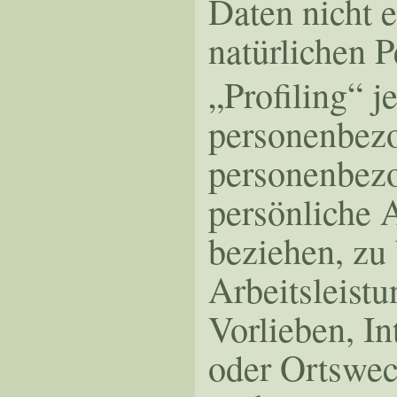
Daten nicht e
natürlichen 
„Profiling“ j
personenbezog
personenbez
persönliche A
beziehen, zu
Arbeitsleistu
Vorlieben, In
oder Ortswech