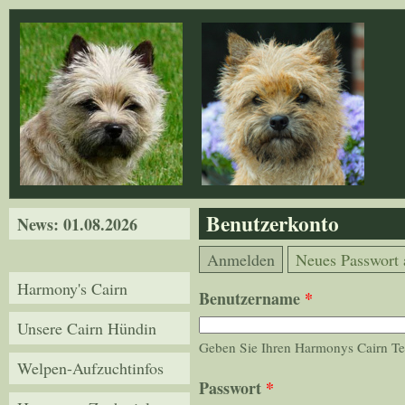
Direkt zum Inhalt
Benutzerkonto
News: 01.08.2026
Haupt-Reiter
(aktiver Reiter)
Anmelden
Neues Passwort 
Harmony's Cairn
Benutzername
*
Unsere Cairn Hündin
Geben Sie Ihren Harmonys Cairn Te
Welpen-Aufzuchtinfos
Passwort
*