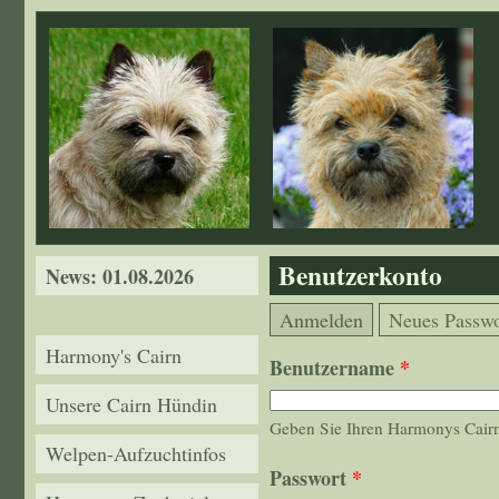
Direkt zum Inhalt
Benutzerkonto
News: 01.08.2026
Haupt-Reiter
(aktiver Reiter)
Anmelden
Neues Passwo
Harmony's Cairn
Benutzername
*
Unsere Cairn Hündin
Geben Sie Ihren Harmonys Cairn
Welpen-Aufzuchtinfos
Passwort
*